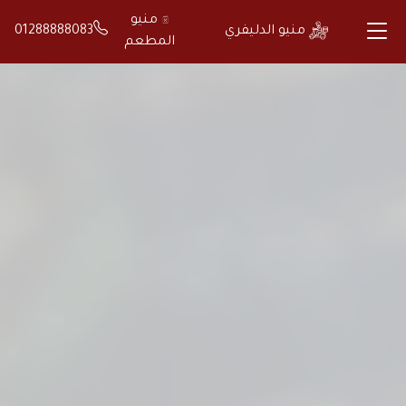
منيو
منيو الدليفري
01288888083
المطعم