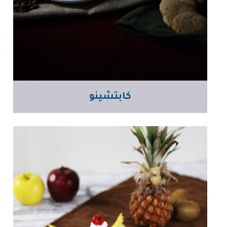
كابتشينو